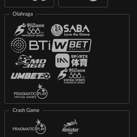
Olahraga
Crash Game