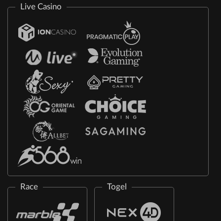
Live Casino
Race
Togel